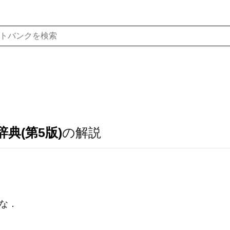
典(第5版)
の解説
な
．