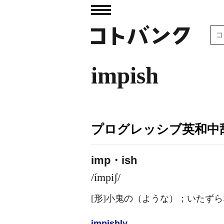
impish
プログレッシブ英和中辞
imp・ish
/ímpiʃ/
[形]
小鬼の（ような）；いたずら
impish
ly