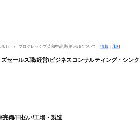
版)」
プログレッシブ英和中辞典(第5版)について
情報
|
凡例
ズセールス職/経営/ビジネスコンサルティング・シンク
完備/日払い/工場・製造