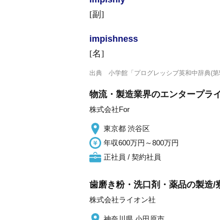
[副]
impish
ness
[名]
出典
小学館「プログレッシブ英和中辞典(第5
物流・製造業界のエンタープライ
株式会社For
東京都 渋谷区
年収600万円～800万円
正社員 / 契約社員
歯磨き粉・洗口剤・薬品の製造/寮
株式会社ライオン社
神奈川県 小田原市