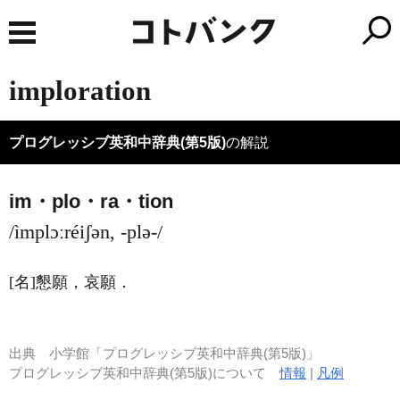
imploration
プログレッシブ英和中辞典(第5版)
の解説
im・plo・ra・tion
/ìmplɔːréiʃən, -plə-/
[名]
懇願，哀願
．
出典
小学館「プログレッシブ英和中辞典(第5版)」
プログレッシブ英和中辞典(第5版)について
情報
|
凡例