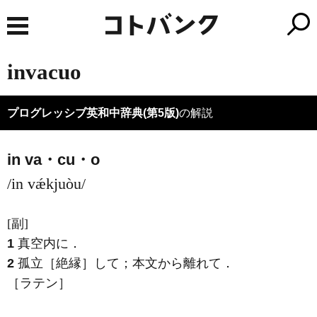
invacuo
プログレッシブ英和中辞典(第5版)
の解説
in va・cu・o
/in vǽkjuòu/
[副]
1
真空内に
．
2
孤立［絶縁］して；本文から離れて
．
［ラテン］