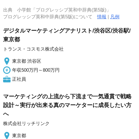
出典
小学館「プログレッシブ英和中辞典(第5版)」
プログレッシブ英和中辞典(第5版)について
情報
|
凡例
デジタルマーケティングアナリスト/渋谷区/渋谷駅/
東京都
トランス・コスモス株式会社
東京都 渋谷区
年収500万円～800万円
正社員
マーケティングの上流から下流まで一気通貫で戦略
設計～実行が出来る真のマーケターに成長したい方
へ
株式会社リッチリンク
東京都