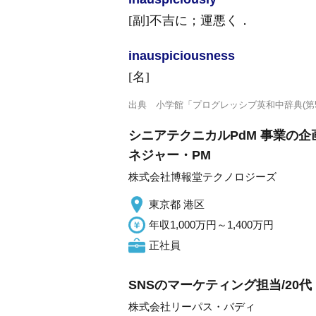
[副]
不吉に；運悪く
．
inauspicious
ness
[名]
出典
小学館「プログレッシブ英和中辞典(第5
シニアテクニカルPdM 事業の
ネジャー・PM
株式会社博報堂テクノロジーズ
東京都 港区
年収1,000万円～1,400万円
正社員
SNSのマーケティング担当/20代
株式会社リーパス・バディ