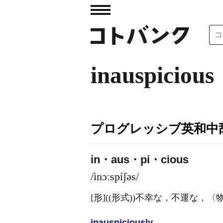
inauspicious
プログレッシブ英和中辞
in・aus・pi・cious
/ìnɔːspíʃəs/
[形]
((形式))不幸な，不運な，
inauspicious
ly