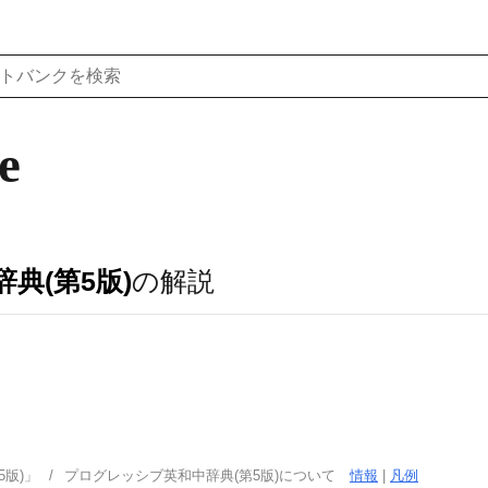
e
典(第5版)
の解説
版)」
プログレッシブ英和中辞典(第5版)について
情報
|
凡例