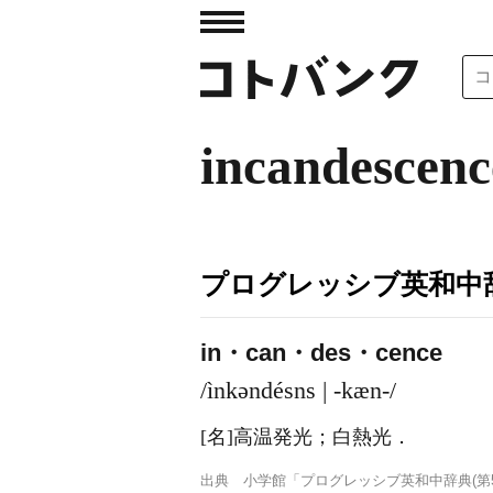
incandescenc
プログレッシブ英和中辞
in・can・des・cence
/ìnkəndésns | -kæn-/
[名]
高温発光；白熱光
．
出典
小学館「プログレッシブ英和中辞典(第5