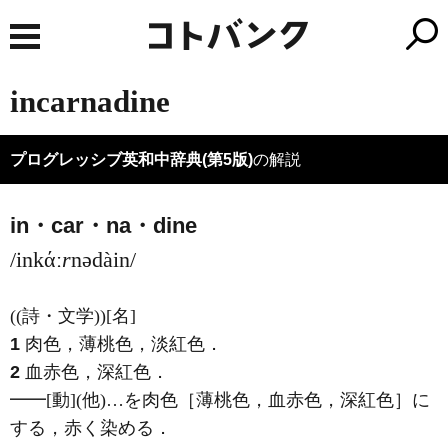
incarnadine
プログレッシブ英和中辞典(第5版)
の解説
in・car・na・dine
/inkάː
r
nədàin/
((詩・文学))
[名]
1
肉色，薄桃色，淡紅色
．
2
血赤色，深紅色
．
━━
[動]
(他)
…を肉色［薄桃色，血赤色，深紅色］に
する，赤く染める
．