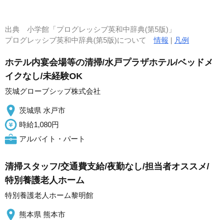
出典
小学館「プログレッシブ英和中辞典(第5版)」
プログレッシブ英和中辞典(第5版)について
情報
|
凡例
ホテル内宴会場等の清掃/水戸プラザホテル/ベッドメ
イクなし/未経験OK
茨城グローブシップ株式会社
茨城県 水戸市
時給1,080円
アルバイト・パート
清掃スタッフ/交通費支給/夜勤なし/担当者オススメ/
特別養護老人ホーム
特別養護老人ホーム黎明館
熊本県 熊本市