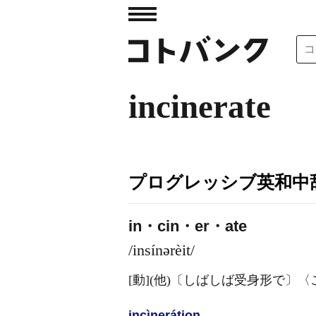
incinerate
プログレッシブ英和中辞
in・cin・er・ate
/insínərèit/
[動]
(他)
〔しばしば受身形で〕〈
incìnerátion