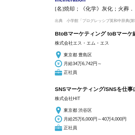
[名]
焼却；
《化学》
灰化；火葬
．
出典
小学館「プログレッシブ英和中辞典(第5
BtoBマーケティング toBマ
株式会社エス・エム・エス
東京都 豊島区
月給34万6,742円～
正社員
SNSマーケティング/SNSを仕事
株式会社HIT
東京都 渋谷区
月給25万6,000円～40万4,000円
正社員