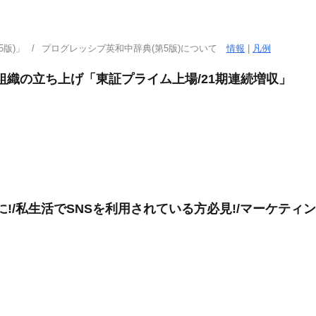
版)」
プログレッシブ英和中辞典(第5版)について
情報
|
凡例
ーケ組織の立ち上げ「東証プライム上場/21期連続増収」
に!/私生活でSNSを利用されている方必見!/マーケティング