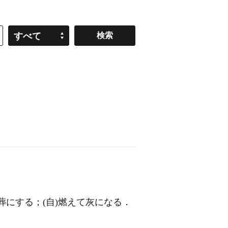
すべて
葬にする；
(自)
燃えて灰になる
．