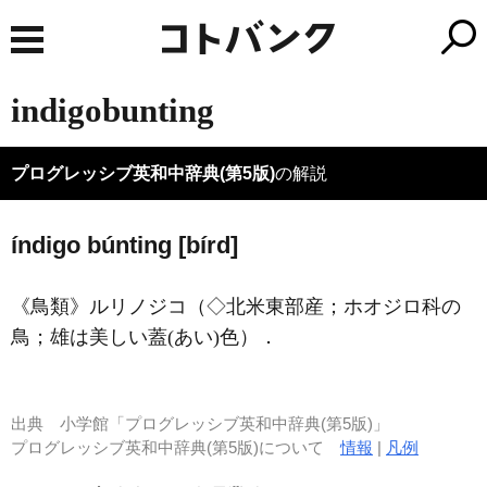
indigobunting
プログレッシブ英和中辞典(第5版)
の解説
índigo búnting [bírd]
《鳥類》
ルリノジコ（◇北米東部産；ホオジロ科の
鳥；雄は美しい蓋
(あい)
色）
．
出典
小学館「プログレッシブ英和中辞典(第5版)」
プログレッシブ英和中辞典(第5版)について
情報
|
凡例