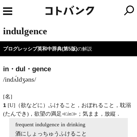
indulgence
プログレッシブ英和中辞典(第5版)
の解説
in・dul・gence
/indʌ́ldʒəns/
[名]
1
[U]
（欲などに）ふけること，おぼれること，耽溺
(たんでき)
，欲望の満足≪
in
≫；気まま，放縦
．
frequent
indulgence in
drinking
酒にしょっちゅうふけること