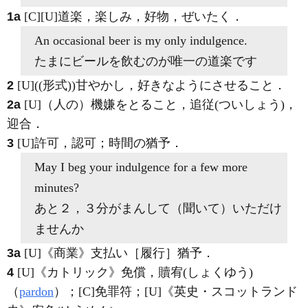
1a
[C]
[U]
道楽，楽しみ，好物，ぜいたく
．
An occasional beer is my only
indulgence
.
たまにビールを飲むのが唯一の道楽です
2
[U]
((形式))甘やかし，好きなようにさせること
．
2a
[U]
（人の）機嫌をとること，追従
(ついしょう)
，
迎合
．
3
[U]
許可，認可；時間の猶予
．
May I beg your
indulgence
for a few more
minutes?
あと２，３分がまんして（聞いて）いただけ
ませんか
3a
[U]
《商業》
支払い［履行］猶予
．
4
[U]
《カトリック》
免償，贖宥
(しょくゆう)
（
pardon
）；
[C]
免罪符；
[U]
《英史・スコットランド