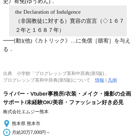
史》
宥免
(ゆうめん)
．
the Declaration of
Indulgence
（非国教徒に対する）寛容の宣言（◇１６７
２年と１６８７年）
━━
[動]
(他)
《カトリック》
…に免償［贖宥］を与え
る
．
出典
小学館「プログレッシブ英和中辞典(第5版)」
プログレッシブ英和中辞典(第5版)について
情報
|
凡例
ライバー・Vtuber事務所/衣装・メイク・撮影の企画
サポート/未経験OK/美容・ファッション好き必見
株式会社エムジー熊本
熊本県 熊本市
月給20万7,000円～