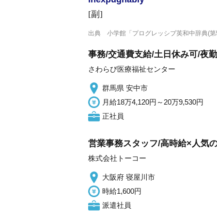
[副]
出典
小学館「プログレッシブ英和中辞典(第5
事務/交通費支給/土日休み可/夜
さわらび医療福祉センター
群馬県 安中市
月給18万4,120円～20万9,530円
正社員
営業事務スタッフ/高時給×人気の
株式会社トーコー
大阪府 寝屋川市
時給1,600円
派遣社員