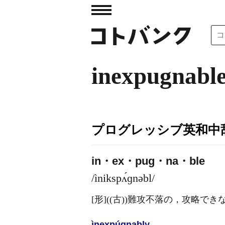
inexpugnabl
プログレッシブ英和中辞
in・ex・pug・na・ble
/ìnikspʌ́ɡnəbl/
[形]
((古))難攻不落の，攻略
ìnexpúgnably