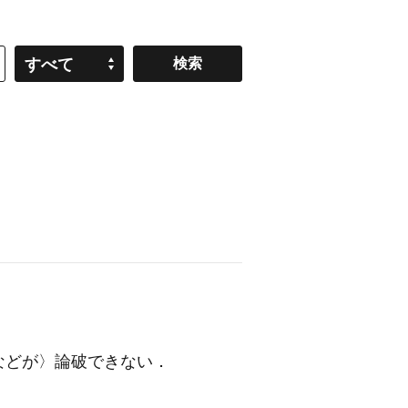
すべて
などが〉論破できない
．