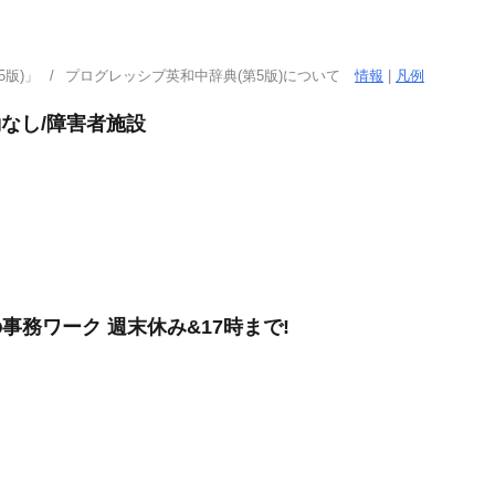
版)」
プログレッシブ英和中辞典(第5版)について
情報
|
凡例
勤なし/障害者施設
事務ワーク 週末休み&17時まで!