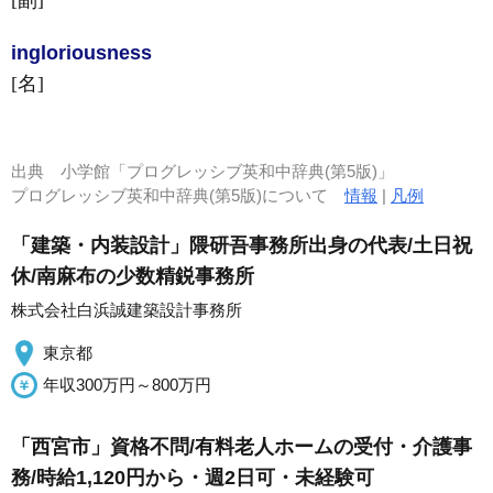
[副]
inglorious
ness
[名]
出典
小学館「プログレッシブ英和中辞典(第5版)」
プログレッシブ英和中辞典(第5版)について
情報
|
凡例
「建築・内装設計」隈研吾事務所出身の代表/土日祝
休/南麻布の少数精鋭事務所
株式会社白浜誠建築設計事務所
東京都
年収300万円～800万円
「西宮市」資格不問/有料老人ホームの受付・介護事
務/時給1,120円から・週2日可・未経験可