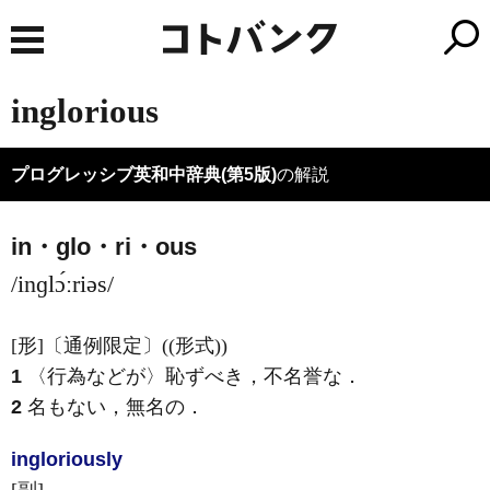
inglorious
プログレッシブ英和中辞典(第5版)
の解説
in・glo・ri・ous
/inɡlɔ́ːriəs/
[形]
〔通例限定〕((形式))
1
〈行為などが〉恥ずべき，不名誉な
．
2
名もない，無名の
．
inglorious
ly