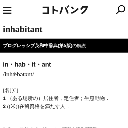
inhabitant
プログレッシブ英和中辞典(第5版)
の解説
in・hab・it・ant
/inhǽbət
ə
nt/
[名]
[C]
1
（ある場所の）居住者，定住者；生息動物
．
2
((米))在留資格を満たす人
．