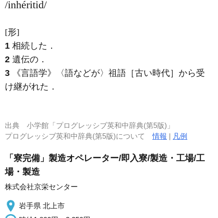
/inhéritid/
[形]
1
相続した
．
2
遺伝の
．
3
《言語学》
〈語などが〉祖語［古い時代］から受
け継がれた
．
出典
小学館「プログレッシブ英和中辞典(第5版)」
プログレッシブ英和中辞典(第5版)について
情報
|
凡例
「寮完備」製造オペレーター/即入寮/製造・工場/工
場・製造
株式会社京栄センター
岩手県 北上市