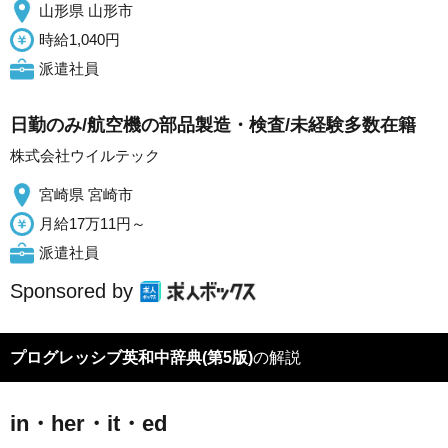
山形県 山形市
時給1,040円
派遣社員
日勤のみ/航空機の部品製造・検査/未経験多数在籍
株式会社ウイルテック
宮崎県 宮崎市
月給17万11円～
派遣社員
Sponsored by
プログレッシブ英和中辞典(第5版)
の解説
in・her・it・ed