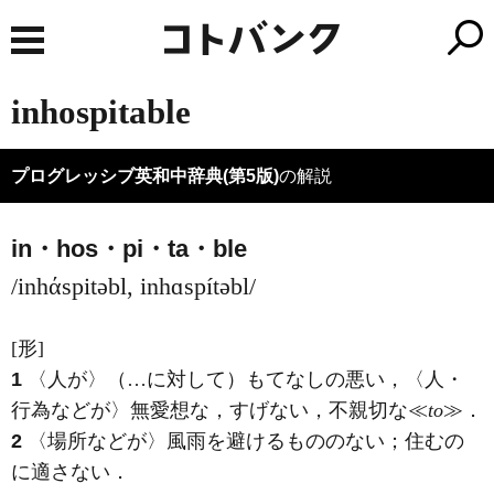
inhospitable
プログレッシブ英和中辞典(第5版)
の解説
in・hos・pi・ta・ble
/inhάspitəbl, inhɑspítəbl/
[形]
1
〈人が〉（…に対して）もてなしの悪い，〈人・
行為などが〉無愛想な，すげない，不親切な≪
to
≫
．
2
〈場所などが〉風雨を避けるもののない；住むの
に適さない
．