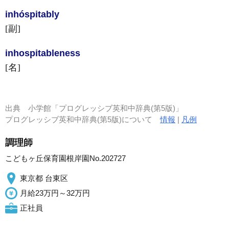
inhóspitably
[副]
inhospitable
ness
[名]
出典
小学館「プログレッシブ英和中辞典(第5版)」
プログレッシブ英和中辞典(第5版)について
情報
|
凡例
調理師
こどもヶ丘保育園根岸園No.202727
東京都 台東区
月給23万円～32万円
正社員