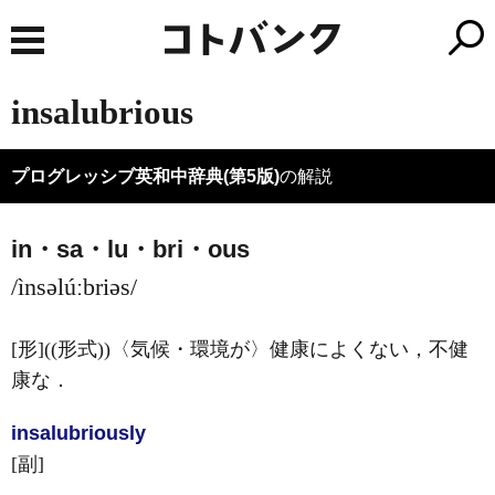
insalubrious
プログレッシブ英和中辞典(第5版)
の解説
in・sa・lu・bri・ous
/ìnsəlúːbriəs/
[形]
((形式))〈気候・環境が〉健康によくない，不健
康な
．
insalubrious
ly
[副]