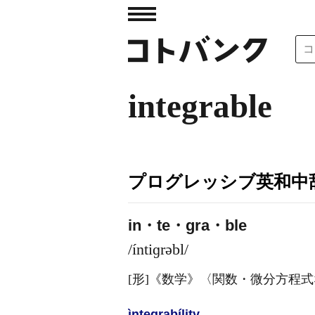
integrable
プログレッシブ英和中辞
in・te・gra・ble
/íntiɡrəbl/
[形]
《数学》
〈関数・微分方程式
ìntegrabílity