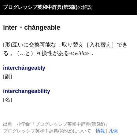
プログレッシブ英和中辞典(第5版)
の解説
ìnter・chángeable
[形]
互いに交換可能な，取り替え［入れ替え］でき
る，（…と）互換性がある≪
with
≫
．
ìnterchángeably
[副]
ìnterchangeabílity
[名]
出典
小学館「プログレッシブ英和中辞典(第5版)」
プログレッシブ英和中辞典(第5版)について
情報
|
凡例