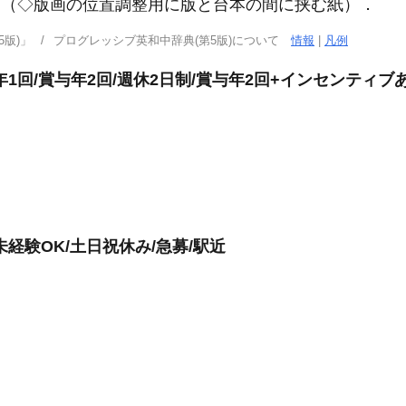
り（◇版画の位置調整用に版と台本の間に挟む紙）
．
版)」
プログレッシブ英和中辞典(第5版)について
情報
|
凡例
1回/賞与年2回/週休2日制/賞与年2回+インセンティブ
経験OK/土日祝休み/急募/駅近