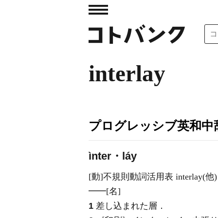
interlay
プログレッシブ英和中辞
ìnter・láy
[動]
不規則動詞活用表 interlay
(他)
━━
[名]
1
差し込まれた層
．