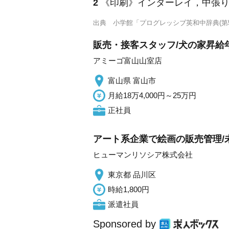
2
《印刷》
インターレイ，中張
出典
小学館「プログレッシブ英和中辞典(第5
販売・接客スタッフ/犬の家昇給年
アミーゴ富山山室店
富山県 富山市
月給18万4,000円～25万円
正社員
アート系企業で絵画の販売管理/未
ヒューマンリソシア株式会社
東京都 品川区
時給1,800円
派遣社員
Sponsored by