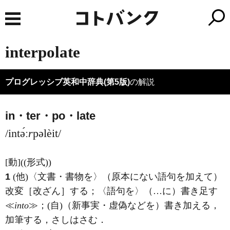
interpolate
プログレッシブ英和中辞典(第5版)
の解説
in・ter・po・late
/intə́ː
r
pəlèit/
[動]
((形式))
1
(他)
〈文書・書物を〉（原本にない語句を加えて）
改変［改ざん］する；〈語句を〉（…に）書き足す
≪
into
≫；
(自)
（新事実・虚偽などを）書き加える，
加筆する，さしはさむ
．