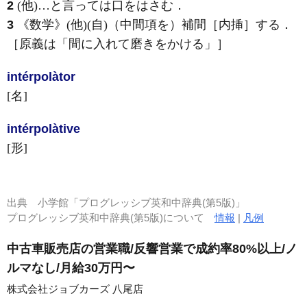
2
(他)
…と言っては口をはさむ
．
3
《数学》
(他)
(自)
（中間項を）補間［内挿］する
．
［原義は「間に入れて磨きをかける」］
intérpolàtor
[名]
intérpolàtive
[形]
出典
小学館「プログレッシブ英和中辞典(第5版)」
プログレッシブ英和中辞典(第5版)について
情報
|
凡例
中古車販売店の営業職/反響営業で成約率80%以上/ノ
ルマなし/月給30万円〜
株式会社ジョブカーズ 八尾店