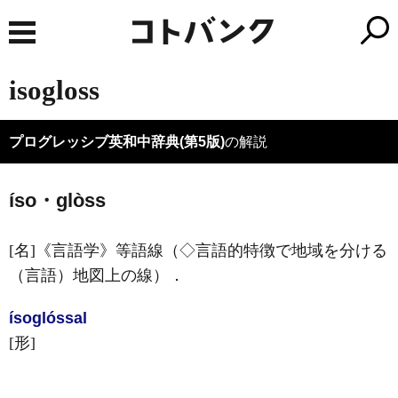
isogloss
プログレッシブ英和中辞典(第5版)
の解説
íso・glòss
[名]
《言語学》
等語線（◇言語的特徴で地域を分ける
（言語）地図上の線）
．
ísoglóssal
[形]