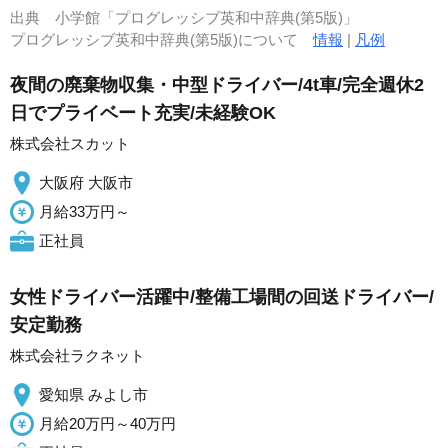
出典
小学館「プログレッシブ英和中辞典(第5版)」
プログレッシブ英和中辞典(第5版)について
情報
|
凡例
夜間の廃棄物収集・中型ドライバー/4t車/完全週休2
日でプライベート充実/未経験OK
株式会社スカット
大阪府 大阪市
月給33万円～
正社員
女性ドライバー活躍中/整備工場間の回送ドライバー/
安定勤務
株式会社ラクネット
愛知県 みよし市
月給20万円～40万円