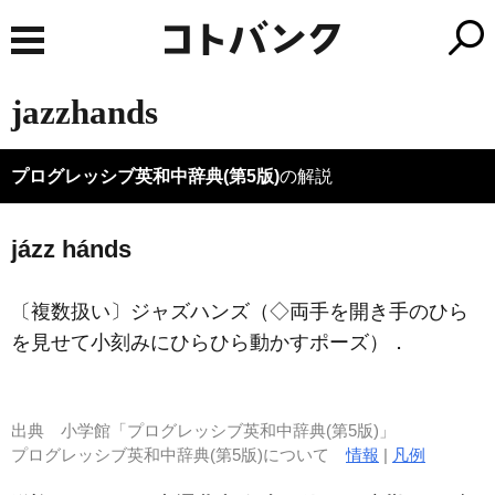
jazzhands
プログレッシブ英和中辞典(第5版)
の解説
jázz hánds
〔複数扱い〕ジャズハンズ（◇両手を開き手のひら
を見せて小刻みにひらひら動かすポーズ）
．
出典
小学館「プログレッシブ英和中辞典(第5版)」
プログレッシブ英和中辞典(第5版)について
情報
|
凡例