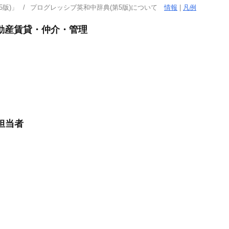
版)」
プログレッシブ英和中辞典(第5版)について
情報
|
凡例
動産賃貸・仲介・管理
担当者