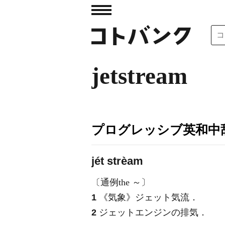
jetstream
プログレッシブ英和中辞
jét strèam
〔通例the ～〕
1
《気象》
ジェット気流
．
2
ジェットエンジンの排気
．