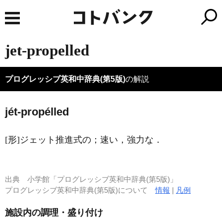
jet-propelled
プログレッシブ英和中辞典(第5版)
の解説
jét-propélled
[形]
ジェット推進式の；速い，強力な
．
出典
小学館「プログレッシブ英和中辞典(第5版)」
プログレッシブ英和中辞典(第5版)について
情報
|
凡例
施設内の調理・盛り付け