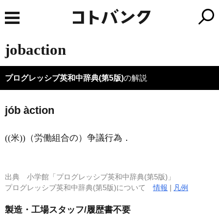
jobaction
プログレッシブ英和中辞典(第5版)
の解説
jób àction
((米))（労働組合の）争議行為
．
出典
小学館「プログレッシブ英和中辞典(第5版)」
プログレッシブ英和中辞典(第5版)について
情報
|
凡例
製造・工場スタッフ/履歴書不要