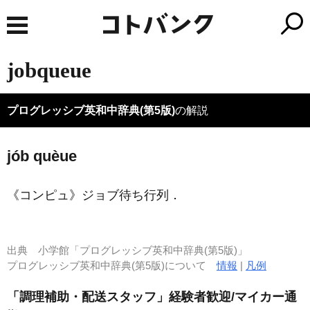
jobqueue
プログレッシブ英和中辞典(第5版)
の解説
jób quèue
《コンピュ》
ジョブ待ち行列
．
出典
小学館「プログレッシブ英和中辞典(第5版)」
プログレッシブ英和中辞典(第5版)について
情報
|
凡例
「調理補助・配送スタッフ」経験者歓迎/マイカー通