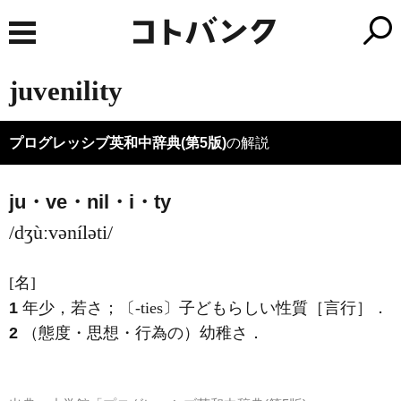
juvenility
プログレッシブ英和中辞典(第5版)
の解説
ju・ve・nil・i・ty
/dʒùːvəníləti/
[名]
1
年少，若さ；〔-ties〕子どもらしい性質［言行］
．
2
（態度・思想・行為の）幼稚さ
．