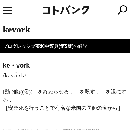
kevork
プログレッシブ英和中辞典(第5版)
の解説
ke・vork
/kəvɔ́ː
r
k/
[動]
(他)
((俗))…を終わらせる；…を殺す；…を没にす
る
．
［安楽死を行うことで有名な米国の医師の名から］