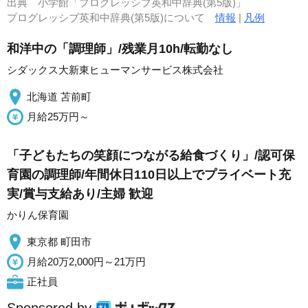
出典
小学館「プログレッシブ英和中辞典(第5版)」
プログレッシブ英和中辞典(第5版)について
情報
|
凡例
和洋中の「調理師」/残業月10h/転勤なし
シダックス大新東ヒューマンサービス株式会社
北海道 苫前町
月給25万円～
「子どもたちの笑顔につながる給食づくり」/認可保
育園の調理師/年間休日110日以上でプライベート充
実/賞与支給あり/主婦 歓迎
かりん保育園
東京都 町田市
月給20万2,000円～21万円
正社員