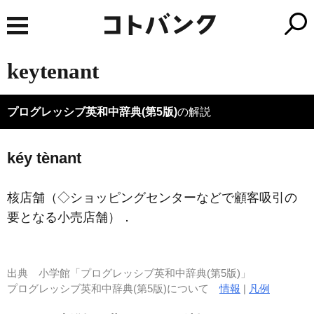
keytenant
プログレッシブ英和中辞典(第5版)
の解説
kéy tènant
核店舗（◇ショッピングセンターなどで顧客吸引の
要となる小売店舗）
．
出典
小学館「プログレッシブ英和中辞典(第5版)」
プログレッシブ英和中辞典(第5版)について
情報
|
凡例