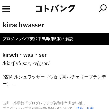
kirschwasser
プログレッシブ英和中辞典(第5版)
の解説
kirsch・was・ser
/kíə
r
ʃ vὰːsə
r
, -v
sə
r
/
[名]
キルシュワッサー（◇香り高いチェリーブランデ
ー）
．
出典
小学館「プログレッシブ英和中辞典(第5版)」
プログレッシブ英和中辞典(第5版)について
情報
|
凡例