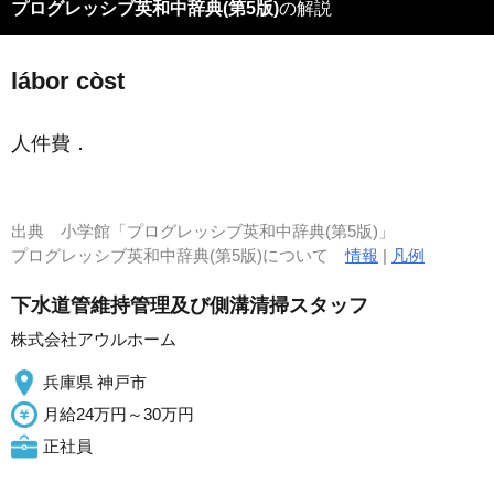
プログレッシブ英和中辞典(第5版)
の解説
lábor còst
人件費
．
出典
小学館「プログレッシブ英和中辞典(第5版)」
プログレッシブ英和中辞典(第5版)について
情報
|
凡例
下水道管維持管理及び側溝清掃スタッフ
株式会社アウルホーム
兵庫県 神戸市
月給24万円～30万円
正社員