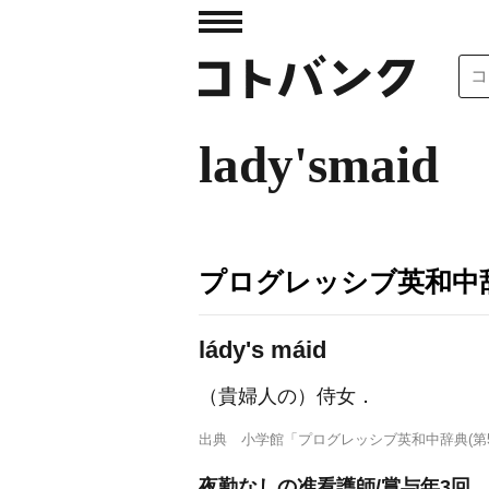
lady'smaid
プログレッシブ英和中辞
lády's máid
（貴婦人の）侍女
．
出典
小学館「プログレッシブ英和中辞典(第5
夜勤なしの准看護師/賞与年3回