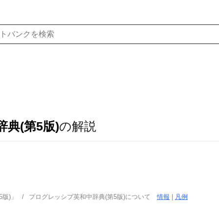
典(第5版)
の解説
版)」
プログレッシブ英和中辞典(第5版)について
情報
|
凡例