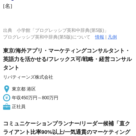
[名]
出典
小学館「プログレッシブ英和中辞典(第5版)」
プログレッシブ英和中辞典(第5版)について
情報
|
凡例
東京/海外アプリ・マーケティングコンサルタント・
英語力を活かせる/フレックス可/戦略・経営コンサル
タント
リバティーンズ株式会社
東京都 港区
年収450万円～800万円
正社員
コミュニケーションプランナー/リーダー候補「直ク
ライアント比率90%以上/一気通貫のマーケティング