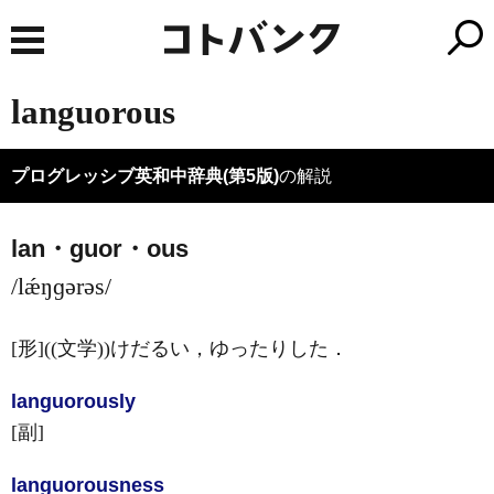
languorous
プログレッシブ英和中辞典(第5版)
の解説
lan・guor・ous
/lǽŋɡərəs/
[形]
((文学))けだるい，ゆったりした
．
languorous
ly
[副]
languorous
ness