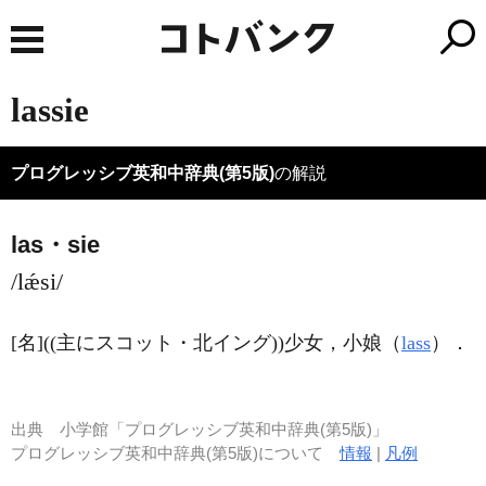
lassie
プログレッシブ英和中辞典(第5版)
の解説
las・sie
/lǽsi/
[名]
((主にスコット・北イング))少女，小娘（
lass
）
．
出典
小学館「プログレッシブ英和中辞典(第5版)」
プログレッシブ英和中辞典(第5版)について
情報
|
凡例