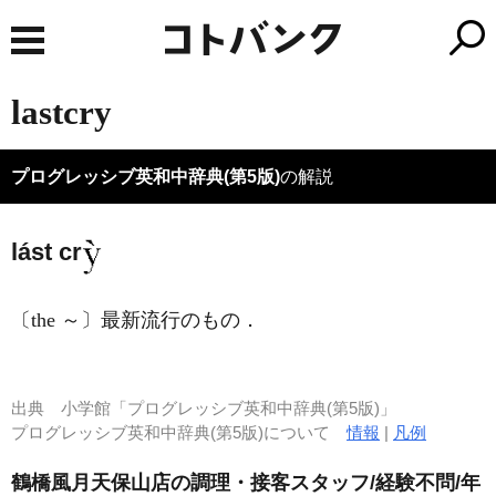
lastcry
プログレッシブ英和中辞典(第5版)
の解説
lást cr
〔the ～〕最新流行のもの
．
出典
小学館「プログレッシブ英和中辞典(第5版)」
プログレッシブ英和中辞典(第5版)について
情報
|
凡例
鶴橋風月天保山店の調理・接客スタッフ/経験不問/年