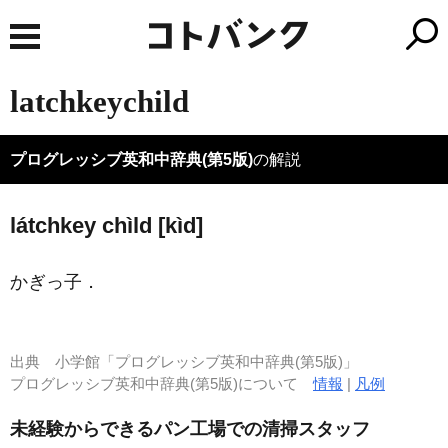
latchkeychild
プログレッシブ英和中辞典(第5版)
の解説
látchkey chìld [kìd]
かぎっ子
．
出典
小学館「プログレッシブ英和中辞典(第5版)」
プログレッシブ英和中辞典(第5版)について
情報
|
凡例
未経験からできるパン工場での清掃スタッフ