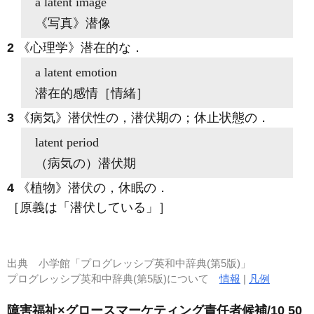
a
latent
image
《写真》
潜像
2
《心理学》
潜在的な
．
a
latent
emotion
潜在的感情［情緒］
3
《病気》
潜伏性の，潜伏期の；休止状態の
．
latent
period
（病気の）潜伏期
4
《植物》
潜伏の，休眠の
．
［原義は「潜伏している」］
出典
小学館「プログレッシブ英和中辞典(第5版)」
プログレッシブ英和中辞典(第5版)について
情報
|
凡例
障害福祉×グロースマーケティング責任者候補/10 50