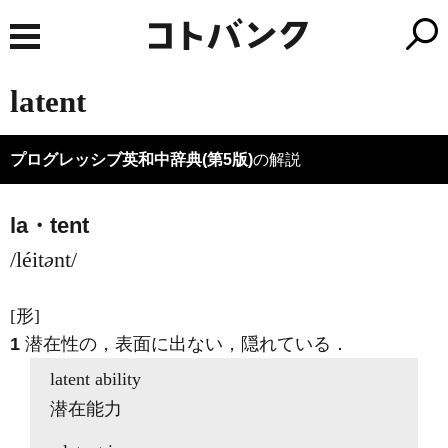
latent
プログレッシブ英和中辞典(第5版)
の解説
la・tent
/léit
ə
nt/
[形]
1
潜在性の，表面に出ない，隠れている
．
latent
ability
潜在能力