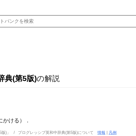
典(第5版)
の解説
にかける）
．
版)」
プログレッシブ英和中辞典(第5版)について
情報
|
凡例