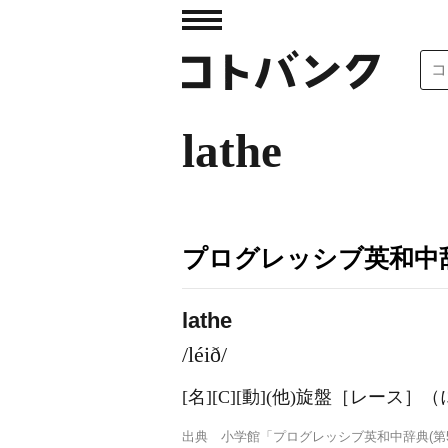
lathe
プログレッシブ英和中辞
lathe
/léið/
[名]
[C]
[動]
(他)
旋盤［レース］（
出典
小学館「プログレッシブ英和中辞典(第5