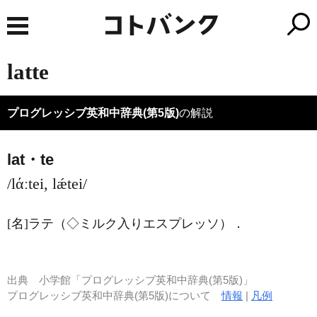
latte
プログレッシブ英和中辞典(第5版)
の解説
lat・te
/lάːtei, lǽtei/
[名]
ラテ（◇ミルク入りエスプレッソ）
．
出典
小学館「プログレッシブ英和中辞典(第5版)」
プログレッシブ英和中辞典(第5版)について
情報
|
凡例