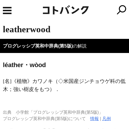
leatherwood
プログレッシブ英和中辞典(第5版)
の解説
léather・wòod
[名]
《植物》
カワノキ（◇米国産ジンチョウゲ科の低
木；強い樹皮をもつ）
．
出典
小学館「プログレッシブ英和中辞典(第5版)」
プログレッシブ英和中辞典(第5版)について
情報
|
凡例