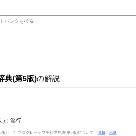
典(第5版)
の解説
ん)
；淫行
．
版)」
プログレッシブ英和中辞典(第5版)について
情報
|
凡例