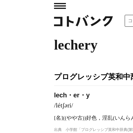
lechery
プログレッシブ英和中辞
lech・er・y
/létʃ
ə
ri/
[名]
((やや古))好色，淫乱
(いんら
出典
小学館「プログレッシブ英和中辞典(第5