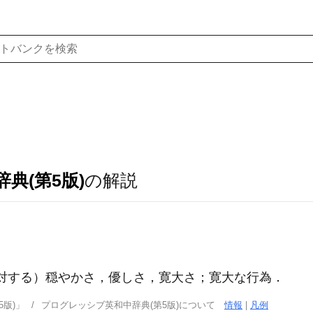
典(第5版)
の解説
人に対する）穏やかさ，優しさ，寛大さ；寛大な行為
．
版)」
プログレッシブ英和中辞典(第5版)について
情報
|
凡例