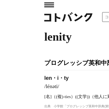
lenity
プログレッシブ英和中辞
len・i・ty
/lénəti/
[名]
（
(複)
-ties）
((文学))（他
出典
小学館「プログレッシブ英和中辞典(第5