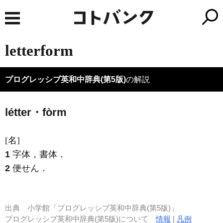
letterform
プログレッシブ英和中辞典(第5版)
の解説
létter・fòrm
[名]
1
字体，書体
．
2
便せん
．
出典
小学館「プログレッシブ英和中辞典(第5版)」
プログレッシブ英和中辞典(第5版)について
情報
|
凡例