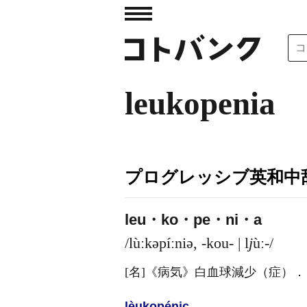
leukopenia
プログレッシブ英和中辞
leu・ko・pe・ni・a
/lùːkəpíːniə, -kou- | l
j
ùː-/
[名]
《病気》
白血球減少（症）
．
lèukopénic