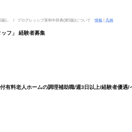
版)」
プログレッシブ英和中辞典(第5版)について
情報
|
凡例
ッフ」 経験者募集
介護付有料老人ホームの調理補助職/週3日以上/経験者優遇/