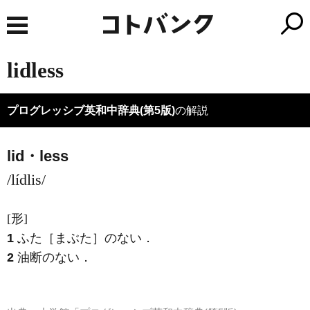
lidless
プログレッシブ英和中辞典(第5版)
の解説
lid・less
/lídlis/
[形]
1
ふた［まぶた］のない
．
2
油断のない
．