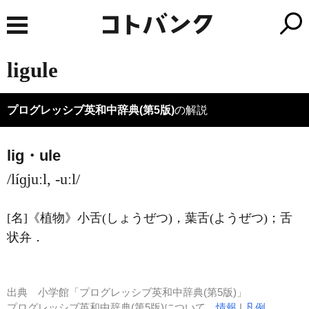
ligule
プログレッシブ英和中辞典(第5版)
の解説
lig・ule
/líɡjuːl, -uːl/
[名]
《植物》
小舌
(しょうぜつ)
，葉舌
(ようぜつ)
；舌
状弁
．
出典
小学館「プログレッシブ英和中辞典(第5版)」
プログレッシブ英和中辞典(第5版)について
情報
|
凡例