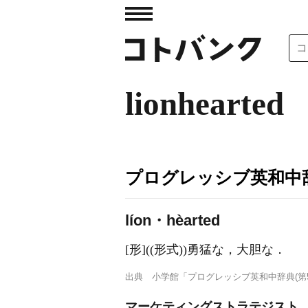
lionhearted
プログレッシブ英和中辞
líon・hèarted
[形]
((形式))勇猛な，大胆な
．
出典
小学館「プログレッシブ英和中辞典(第5
マーケティングストラテジスト