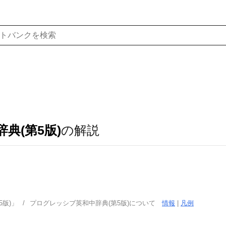
典(第5版)
の解説
版)」
プログレッシブ英和中辞典(第5版)について
情報
|
凡例