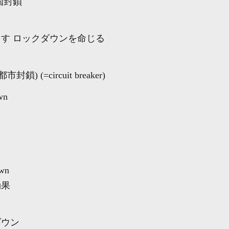
国封鎖
出す ロックダウンを命じる
(=circuit breaker)
wn
own
効果
ダウン