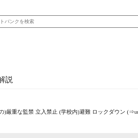
解説
厳重な監禁 立入禁止 (学校内)避難 ロックダウン (⇒urban 