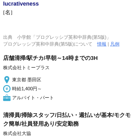
lucrative
ness
[名]
出典
小学館「プログレッシブ英和中辞典(第5版)」
プログレッシブ英和中辞典(第5版)について
情報
|
凡例
店舗清掃/駅チカ/早朝～14時までの3H
株式会社トミープラス
東京都 墨田区
時給1,400円～
アルバイト・パート
清掃員/掃除スタッフ/日払い・週払いが基本/モクモ
ク簡単/社員登用あり/安定勤務
株式会社大協