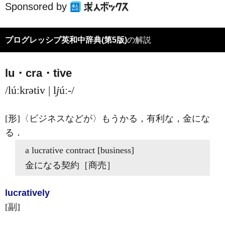
Sponsored by
プログレッシブ英和中辞典(第5版)
の解説
lu・cra・tive
/lúːkrətiv | l
j
úː-/
[形]
〈ビジネスなどが〉もうかる，有利な，金にな
る
．
a
lucrative
contract [business]
金になる契約［商売］
lucrative
ly
[副]