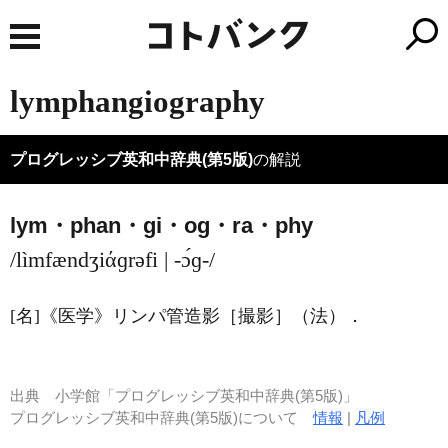
lymphangiography
プログレッシブ英和中辞典(第5版)
の解説
lym・phan・gi・og・ra・phy
/lìmfændʒiάɡrəfi | -ɔ́ɡ-/
[名]
《医学》
リンパ管造影［撮影］（法）
．
出典
小学館「プログレッシブ英和中辞典(第5版)」
プログレッシブ英和中辞典(第5版)について
情報
|
凡例