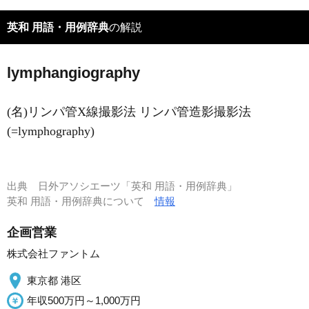
英和 用語・用例辞典
の解説
lymphangiography
(名)リンパ管X線撮影法 リンパ管造影撮影法
(=lymphography)
出典
日外アソシエーツ「英和 用語・用例辞典」
英和 用語・用例辞典について
情報
企画営業
株式会社ファントム
東京都 港区
年収500万円～1,000万円