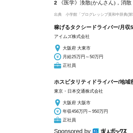
2
《医学》
渙散
(かんさん)
，消散
出典
小学館「プログレッシブ英和中辞典(第5
稼げるタクシードライバー/月収5
アイムズ株式会社
大阪府 大東市
月給25万円～50万円
正社員
ホスピタリティドライバー/地域
東京・日本交通株式会社
大阪府 大阪市
年収456万円～950万円
正社員
Sponsored by