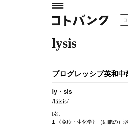
lysis
プログレッシブ英和中辞
ly・sis
/láisis/
[名]
1
《免疫・生化学》
（細胞の）