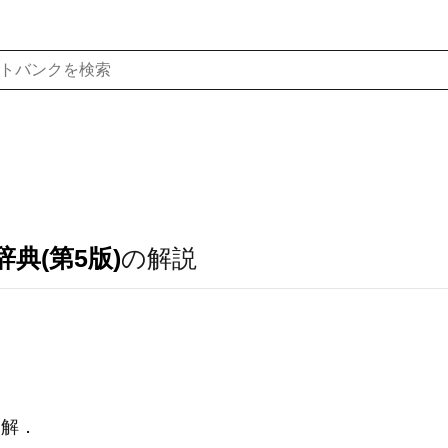
典(第5版)
の解説
溶解
．